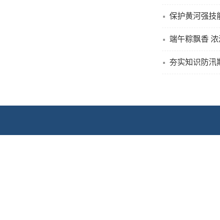
保护黄河强技
端午粽飘香 
夯实知识防汛