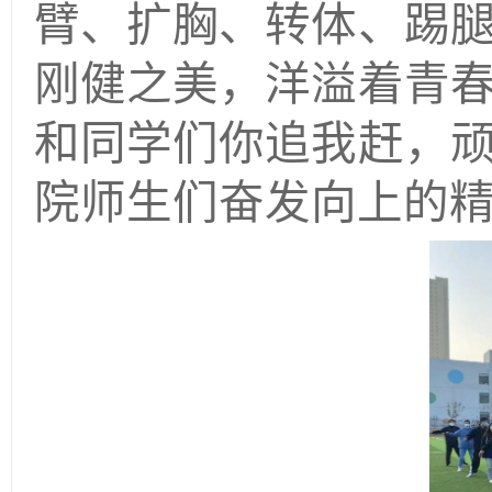
臂
、
扩胸、转体、踢
刚健之美，洋溢着青
和同学们你追我赶，
院师生们奋发向上的