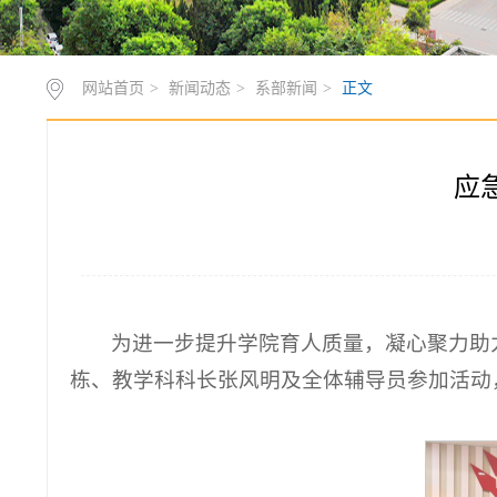
网站首页
>
新闻动态
>
系部新闻
>
正文
应
为进一步提升学院育人质量，凝心聚力助力
栋、教学科科长张风明及全体辅导员参加活动